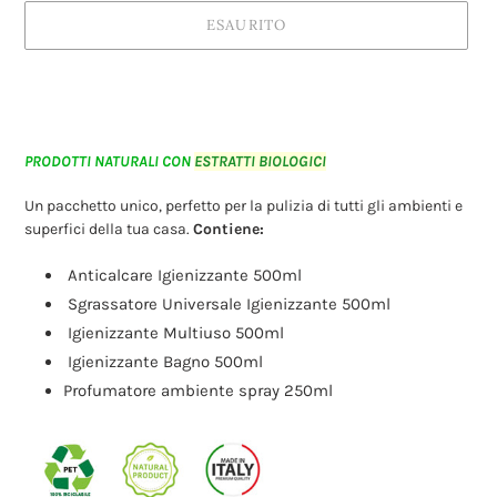
ESAURITO
Inserimento
del
prodotto
nel
PRODOTTI NATURALI CON
ESTRATTI BIOLOGICI
carrello
Un pacchetto unico, perfetto per la pulizia di tutti gli ambienti e
superfici della tua casa.
Contiene:
Anticalcare Igienizzante 500ml
Sgrassatore Universale Igienizzante 500ml
Igienizzante Multiuso 500ml
Igienizzante Bagno 500ml
Profumatore ambiente spray 250ml