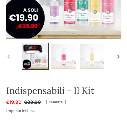
SLIDE
SLID
PRECEDENTE
SUCC
Indispensabili - Il Kit
Prezzo
€19,90
Prezzo
€39,90
ESAURITO
scontato
di
Imposte incluse.
listino